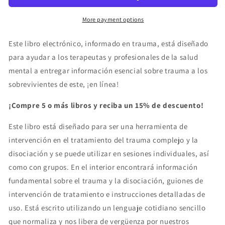
Trauma
Trauma
para
para
More payment options
Terapeutas
Terapeutas
-
-
Este libro electrónico, informado en trauma, está diseñado
libro
libro
para ayudar a los terapeutas y profesionales de la salud
electrónico
electrónico
mental a entregar información esencial sobre trauma a los
sobrevivientes de este, ¡en línea!
¡Compre 5 o más libros y reciba un 15% de descuento!
Este libro está diseñado para ser una herramienta de
intervención en el tratamiento del trauma complejo y la
disociación y se puede utilizar en sesiones individuales, así
como con grupos. En el interior encontrará información
fundamental sobre el trauma y la disociación, guiones de
intervención de tratamiento e instrucciones detalladas de
uso. Está escrito utilizando un lenguaje cotidiano sencillo
que normaliza y nos libera de vergüenza por nuestros