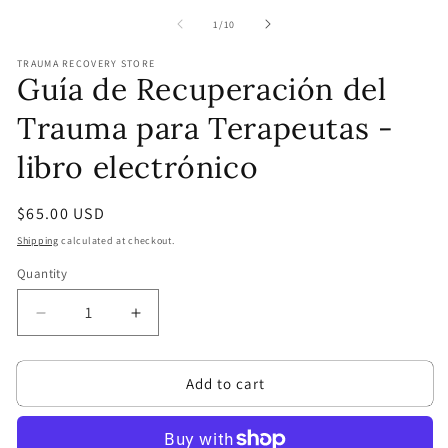
media
m
1
2
of
1
/
10
in
in
modal
m
TRAUMA RECOVERY STORE
Guía de Recuperación del
Trauma para Terapeutas -
libro electrónico
Regular
$65.00 USD
price
Shipping
calculated at checkout.
Quantity
Quantity
Decrease
Increase
quantity
quantity
for
for
Add to cart
Guía
Guía
de
de
Recuperación
Recuperación
del
del