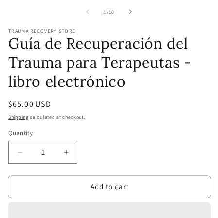
media
m
1
2
of
1
/
10
in
in
modal
m
TRAUMA RECOVERY STORE
Guía de Recuperación del
Trauma para Terapeutas -
libro electrónico
Regular
$65.00 USD
price
Shipping
calculated at checkout.
Quantity
Quantity
Decrease
Increase
quantity
quantity
for
for
Add to cart
Guía
Guía
de
de
Recuperación
Recuperación
del
del