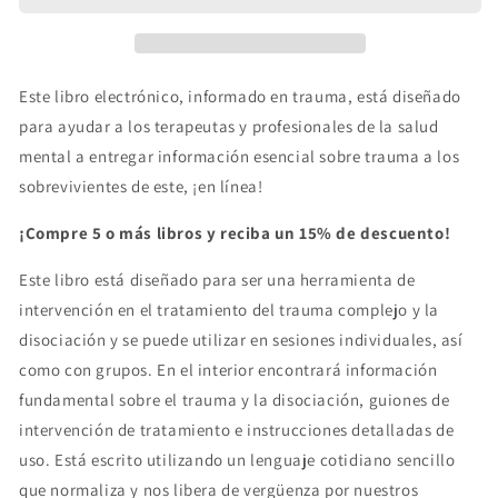
Trauma
Trauma
para
para
Terapeutas
Terapeutas
-
-
Este libro electrónico, informado en trauma, está diseñado
libro
libro
para ayudar a los terapeutas y profesionales de la salud
electrónico
electrónico
mental a entregar información esencial sobre trauma a los
sobrevivientes de este, ¡en línea!
¡Compre 5 o más libros y reciba un 15% de descuento!
Este libro está diseñado para ser una herramienta de
intervención en el tratamiento del trauma complejo y la
disociación y se puede utilizar en sesiones individuales, así
como con grupos. En el interior encontrará información
fundamental sobre el trauma y la disociación, guiones de
intervención de tratamiento e instrucciones detalladas de
uso. Está escrito utilizando un lenguaje cotidiano sencillo
que normaliza y nos libera de vergüenza por nuestros